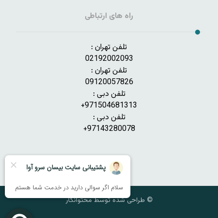
راه های ارتباطی
تلفن تهران :
02192002093
تلفن تهران :
09120057826
تلفن دبی :
971504681313+
تلفن دبی :
97143280078+
© طراحی شده توسط محتوانگار