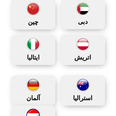
دبی
چین
اتریش
ایتالیا
استرالیا
آلمان