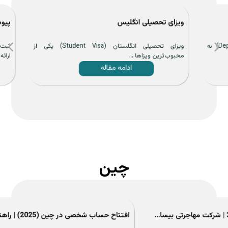
ویزای تحصیلی انگلیس
پیوست
ویزای همراه تحصیلی انگلستان (Dependent Visa) به
ویزای تحصیلی انگلستان (Student Visa) یکی از
محبوب‌ترین ویزاها ...
ارائه م
ادامه مقاله
چین
ویزای توریستی چین 2025 | شرکت مهاجرتی بیسان سرو آوا
افتتاح حساب شخصی در چین (2025) | راهنمای گام به گام ...
اقامت چین 2025 |صف