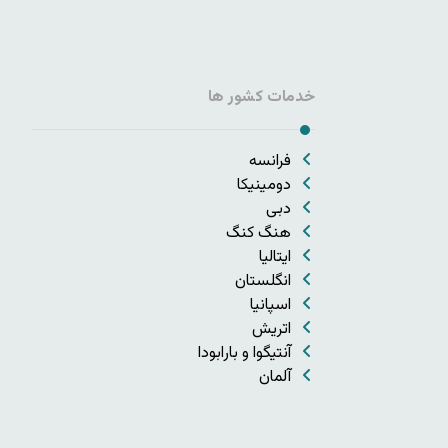
خدمات کشور ها
فرانسه
دومینیکا
دبی
هنگ کنگ
ایتالیا
انگلستان
اسپانیا
اتریش
آنتیگوا و بارابودا
آلمان