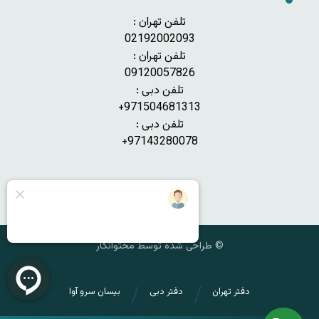
تلفن تهران :
02192002093
تلفن تهران :
09120057826
تلفن دبی :
971504681313+
تلفن دبی :
97143280078+
© طراحی شده توسط محتوانگار
دفتر تهران
دفتر دبی
بیسان سرو آوا