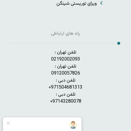
ویزای توریستی شینگن
راه های ارتباطی
تلفن تهران :
02192002093
تلفن تهران :
09120057826
تلفن دبی :
971504681313+
تلفن دبی :
97143280078+