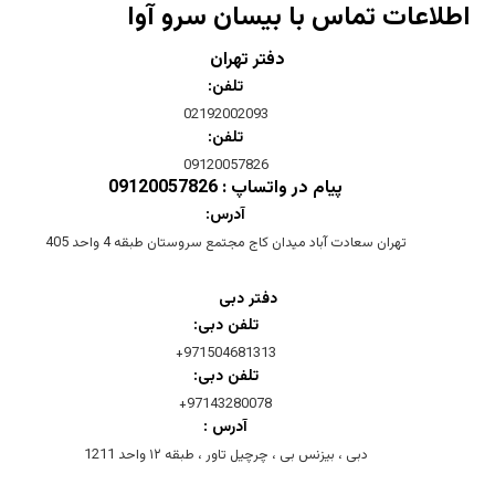
اطلاعات تماس با بیسان سرو آوا
دفتر تهران
تلفن:
02192002093
تلفن:
09120057826
پیام در واتساپ : 09120057826
آدرس:
تهران سعادت آباد میدان کاج مجتمع سروستان طبقه 4 واحد 405
دفتر دبی
تلفن دبی:
971504681313+
تلفن دبی:
97143280078+
آدرس :
دبی ، بیزنس بی ، چرچیل تاور ، طبقه ۱۲ واحد 1211