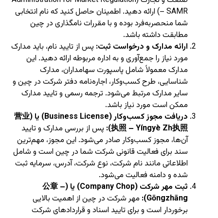
صنعت و تجارت (Administration for Market Regulation
– SAMR) ارائه دهید. اطمینان حاصل کنید که نام انتخابی
شما منحصربه‌فرد بوده و با مقررات نامگذاری در چین
مطابقت داشته باشد.
ارائه مدارک و درخواست ثبت:
پس از تایید نام، باید مدارک
مورد نیاز را جمع‌آوری و به اداره مربوطه ارائه دهید. این
مدارک معمولاً شامل پاسپورت سهامداران، مدارک
شناسایی، طرح کسب‌وکار، اجاره‌نامه دفتر شرکت در چین و
سایر مدارک مرتبط می‌شود. ترجمه رسمی و تایید مدارک
ممکن است مورد نیاز باشد.
دریافت مجوز کسب‌وکار (Business License) یا (营业
执照 – Yíngyè Zh执照):
پس از بررسی مدارک و تایید
آن‌ها، مجوز کسب‌وکار صادر می‌شود. این مجوز، مهم‌ترین
سند برای فعالیت قانونی شرکت شما در چین است و شامل
اطلاعاتی مانند نام شرکت، نوع شرکت، آدرس، سرمایه ثبت
شده و دامنه فعالیت می‌شود.
ثبت مهر شرکت (Company Chop) یا (公章 –
Gōngzhāng):
مهر شرکت در چین از اهمیت بالایی
برخوردار است و برای تایید اسناد و قراردادهای شرکت