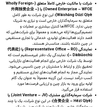
شرکت با مالکیت خارجی کاملاً متعلق (Wholly Foreign-
Owned Enterprise – WFOE) یا (外商独资企业 –
Wàishāng Dúzī Qǐyè):
این نوع شرکت به طور کامل
متعلق به سرمایه‌گذاران خارجی است و نیازی به شریک
چینی ندارد. WFOEها کنترل بیشتری بر عملیات و
تصمیم‌گیری‌ها ارائه می‌دهند و معمولاً برای شرکت‌هایی که
قصد دارند فعالیت‌های تولیدی، خدماتی یا تجاری مستقیمی
در چین داشته باشند، مناسب‌تر هستند.
نمایندگی (Representative Office – RO) یا (代表处
– Dàibiǎochù):
نمایندگی یک دفتر غیرمستقیم است که
توسط یک شرکت خارجی برای انجام فعالیت‌های بازاریابی،
تحقیق بازار و ارتباط با مشتریان در چین تاسیس می‌شود.
نمایندگی مجاز به انجام فعالیت‌های تجاری مستقیم و
کسب درآمد نیست. این گزینه معمولاً به عنوان یک گام
اولیه برای ورود به بازار چین و ارزیابی فرصت‌ها مورد
استفاده قرار می‌گیرد.
شرکت سرمایه‌گذاری مشترک (Joint Venture – JV) یا
(合资企业 – Hézī Qǐyè):
در این نوع شرکت، یک یا چند
سرمایه‌گذار خارجی با یک یا چند شرکت چینی شریک