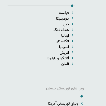
فرانسه
دومینیکا
دبی
هنگ کنگ
ایتالیا
انگلستان
اسپانیا
اتریش
آنتیگوا و بارابودا
آلمان
ویزا های توریستی بیسان
ویزای توریستی آمریکا