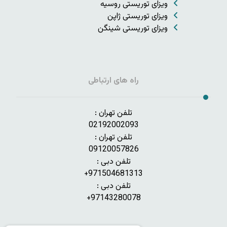
ویزای توریستی روسیه
ویزای توریستی ژاپن
ویزای توریستی شینگن
راه های ارتباطی
تلفن تهران :
02192002093
تلفن تهران :
09120057826
تلفن دبی :
971504681313+
تلفن دبی :
97143280078+