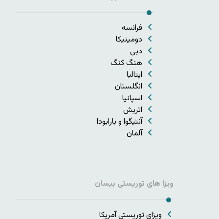
فرانسه
دومینیکا
دبی
هنگ کنگ
ایتالیا
انگلستان
اسپانیا
اتریش
آنتیگوا و بارابودا
آلمان
ویزا های توریستی بیسان
ویزای توریستی آمریکا