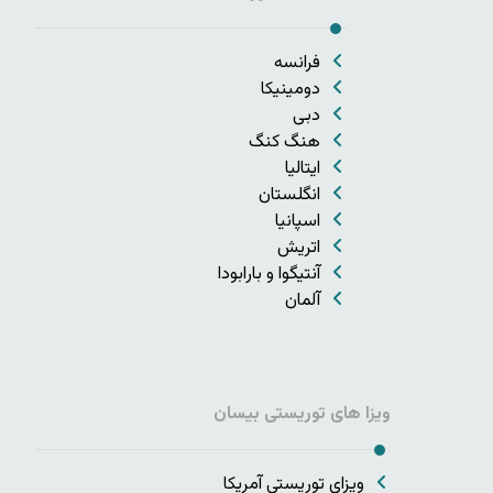
فرانسه
دومینیکا
دبی
هنگ کنگ
ایتالیا
انگلستان
اسپانیا
اتریش
آنتیگوا و بارابودا
آلمان
ویزا های توریستی بیسان
ویزای توریستی آمریکا