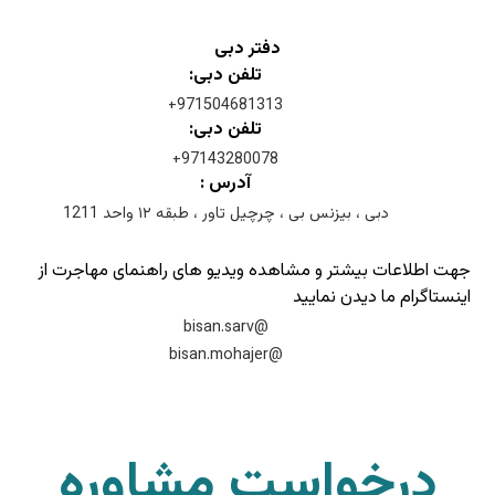
دفتر دبی
تلفن دبی:
971504681313+
تلفن دبی:
97143280078+
آدرس :
دبی ، بیزنس بی ، چرچیل تاور ، طبقه ۱۲ واحد 1211
جهت اطلاعات بیشتر و مشاهده ویدیو های راهنمای مهاجرت از
اینستاگرام ما دیدن نمایید
@bisan.sarv
@bisan.mohajer
درخواست مشاوره