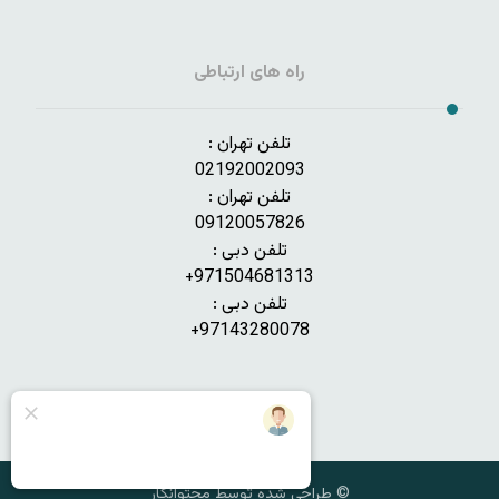
راه های ارتباطی
تلفن تهران :
02192002093
تلفن تهران :
09120057826
تلفن دبی :
971504681313+
تلفن دبی :
97143280078+
© طراحی شده توسط محتوانگار