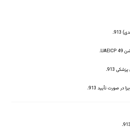
ندی)
13
9
.
.
4
9
.
9
13
زا در صورت تأیید
13
9
.
.
9
1