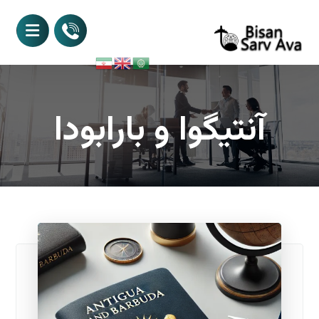
آنتیگوا و بارابودا