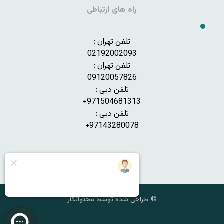
راه های ارتباطی
تلفن تهران :
02192002093
تلفن تهران :
09120057826
تلفن دبی :
971504681313+
تلفن دبی :
97143280078+
© طراحی شده توسط محتوانگار